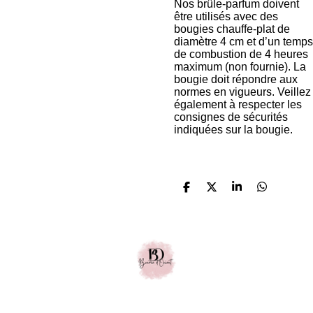
Nos brûle-parfum doivent
être utilisés avec des
bougies chauffe-plat de
diamètre 4 cm et d’un temps
de combustion de 4 heures
maximum (non fournie). La
bougie doit répondre aux
normes en vigueurs. Veillez
également à respecter les
consignes de sécurités
indiquées sur la bougie.
P
P
P
P
a
a
a
a
r
r
r
r
t
t
t
t
a
a
a
a
g
g
g
g
e
e
e
e
r
r
r
r