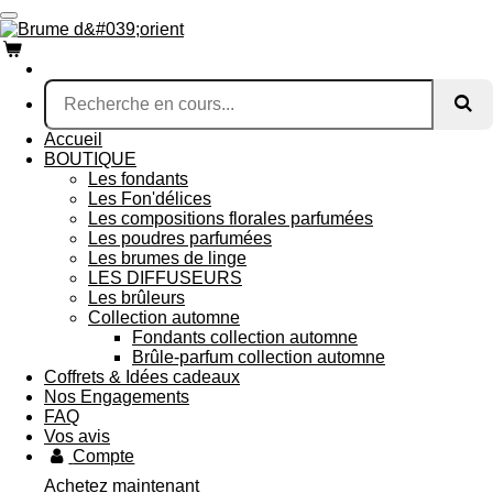
Passer
au
contenu
principal
Accueil
BOUTIQUE
Les fondants
Les Fon'délices
Les compositions florales parfumées
Les poudres parfumées
Les brumes de linge
LES DIFFUSEURS
Les brûleurs
Collection automne
Fondants collection automne
Brûle-parfum collection automne
Coffrets & Idées cadeaux
Nos Engagements
FAQ
Vos avis
Compte
Achetez maintenant