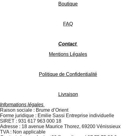
k
A
o
g
3
Boutique
2
p
o
r
8
p
k
a
3
FAQ
5
m
8
2
é
Contact
t
o
Mentions Légales
i
l
e
Politique de Confidentialité
s
Livraison
Informations légales
Raison sociale : Brume d’Orient
Forme juridique : Emilie Sassi Entreprise individuelle
SIRET : 931 617 963 000 18
Adresse : 18 avenue Maurice Thorez, 69200 Vénissieux
TVA : Non applicable