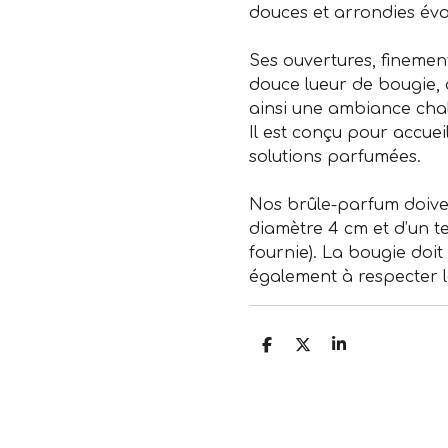
douces et arrondies évo
Ses ouvertures, finement
douce lueur de bougie,
ainsi une ambiance cha
Il est conçu pour accueil
solutions parfumées.
Nos brûle-parfum doiven
diamètre 4 cm et d’un 
fournie). La bougie doi
également à respecter l
P
P
P
a
a
a
r
r
r
t
t
t
a
a
a
g
g
g
e
e
e