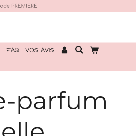
e code PREMIERE
S
FAQ
VOS AVIS
e-parfum
elle