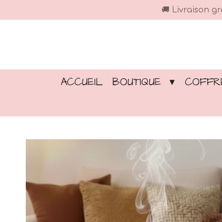
🚚 Livraison g
Passer
au
contenu
principal
ACCUEIL
BOUTIQUE
COFFRE