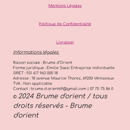
5
Mentions Légales
8
2
Politique de Confidentialité
é
t
o
Livraison
i
l
Informations légales
e
s
Raison sociale : Brume d’Orient
Forme juridique : Emilie Sassi Entreprise individuelle
SIRET : 931 617 963 000 18
Adresse : 18 avenue Maurice Thorez, 69200 Vénissieux
TVA : Non applicable
Contact : brume.d.orient69@gmail.com | 07 75 75 86 0
2024 Brume d'orient / tous
©
droits réservés - Brume
d'orient