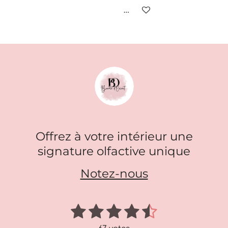
Ajouter au panier
Offrez à votre intérieur une
signature olfactive unique
Notez-nous
1
2
3
4
5
E
É
n
v
é
é
é
é
é
v