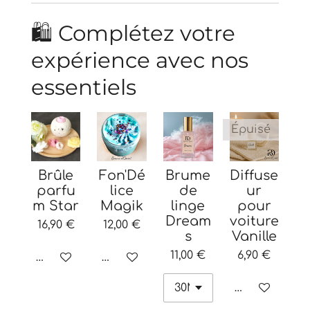
🛍️ Complétez votre
expérience avec nos
essentiels
Épuisé
Brûle
Fon'Dé
Brume
Diffuse
parfu
lice
de
ur
m Star
Magik
linge
pour
Dream
voiture
16,90 €
12,00 €
s
Vanille
11,00 €
6,90 €
Ajouter au panier
Ajouter au panier
M'avertir si 