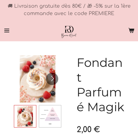
🚚 Livraison gratuite dès 80€ / 🎁 -5% sur la 1ère
Passer
commande avec le code PREMIERE
au
contenu
principal
Fondan
t
Parfum
é Magik
2,00 €