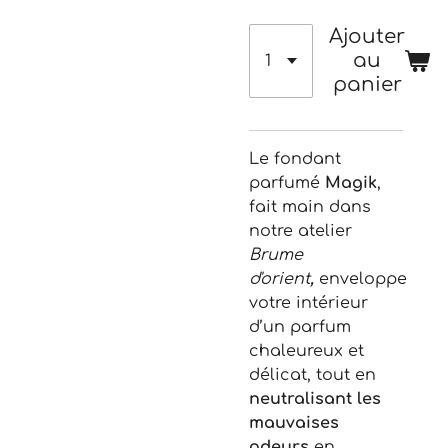
Ajouter
au
panier
Le fondant
parfumé
Magik
,
fait main dans
notre atelier
Brume
d'orient
,
enveloppe
votre intérieur
d’un parfum
chaleureux et
délicat, tout en
neutralisant
les
mauvaises
odeurs
en