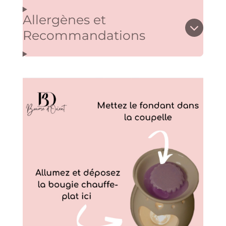
l
Allergènes et
e
Recommandations
s