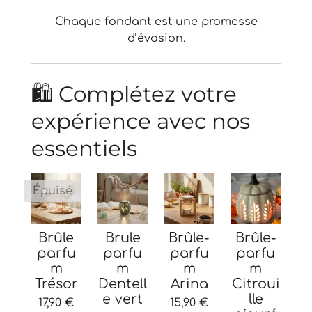
Chaque fondant est une promesse
d’évasion.
🛍️ Complétez votre
expérience avec nos
essentiels
Épuisé
Brûle
Brule
Brûle-
Brûle-
parfu
parfu
parfu
parfu
m
m
m
m
Trésor
Dentell
Arina
Citroui
e vert
lle
17,90 €
15,90 €