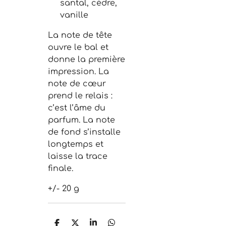
santal, cèdre,
vanille
La note de tête
ouvre le bal et
donne la première
impression. La
note de cœur
prend le relais :
c’est l’âme du
parfum. La note
de fond s’installe
longtemps et
laisse la trace
finale.
+/- 20 g
P
P
P
P