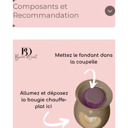
l
Composants et
e
Recommandation
s