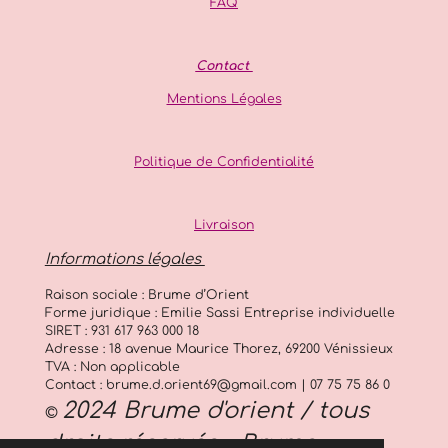
p
k
a
FAQ
3
m
2
8
Contact
3
5
Mentions Légales
8
2
Politique de Confidentialité
é
t
o
Livraison
i
l
Informations légales
e
s
Raison sociale : Brume d’Orient
Forme juridique : Emilie Sassi Entreprise individuelle
SIRET : 931 617 963 000 18
Adresse : 18 avenue Maurice Thorez, 69200 Vénissieux
TVA : Non applicable
Contact : brume.d.orient69@gmail.com | 07 75 75 86 0
2024 Brume d'orient / tous
©
droits réservés - Brume