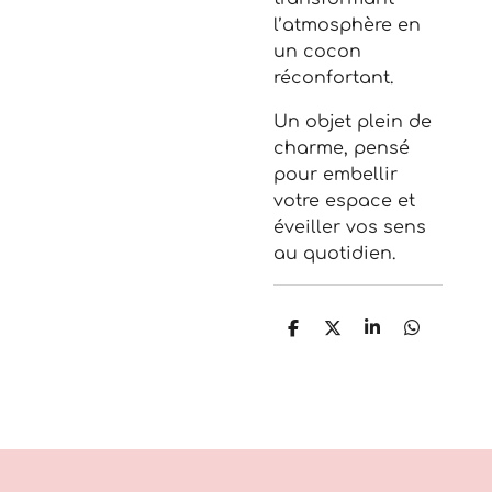
l’atmosphère en
un cocon
réconfortant.
Un objet plein de
charme, pensé
pour embellir
votre espace et
éveiller vos sens
au quotidien.
P
P
P
P
a
a
a
a
r
r
r
r
t
t
t
t
a
a
a
a
g
g
g
g
e
e
e
e
r
r
r
r