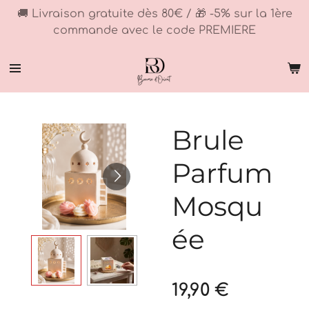
🚚 Livraison gratuite dès 80€ / 🎁 -5% sur la 1ère
Passer
commande avec le code PREMIERE
au
contenu
principal
Brule
Parfum
Mosqu
ée
19,90 €