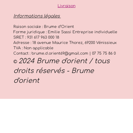
o
Livraison
i
l
Informations légales
e
s
Raison sociale : Brume d’Orient
Forme juridique : Emilie Sassi Entreprise individuelle
SIRET : 931 617 963 000 18
Adresse : 18 avenue Maurice Thorez, 69200 Vénissieux
TVA : Non applicable
Contact : brume.d.orient69@gmail.com | 07 75 75 86 0
2024 Brume d'orient / tous
©
droits réservés - Brume
d'orient