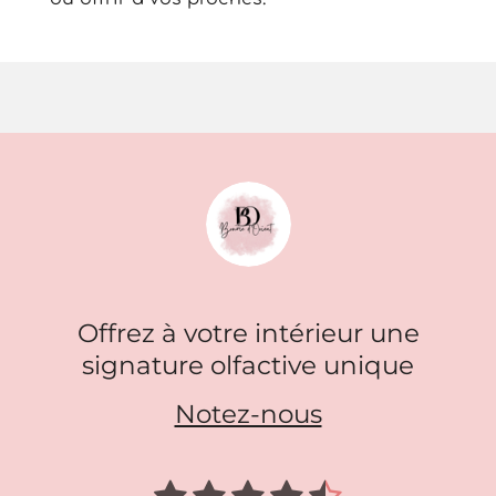
Offrez à votre intérieur une
signature olfactive unique
Notez-nous
1
2
3
4
5
E
É