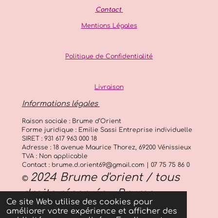
8
Contact
3
5
Mentions Légales
8
2
Politique de Confidentialité
é
t
o
Livraison
i
l
Informations légales
e
s
Raison sociale : Brume d’Orient
Forme juridique : Emilie Sassi Entreprise individuelle
SIRET : 931 617 963 000 18
Adresse : 18 avenue Maurice Thorez, 69200 Vénissieux
TVA : Non applicable
Contact : brume.d.orient69@gmail.com | 07 75 75 86 0
2024 Brume d'orient / tous
©
droits réservés - Brume
Ce site Web utilise des cookies pour
d'orient
améliorer votre expérience et afficher des